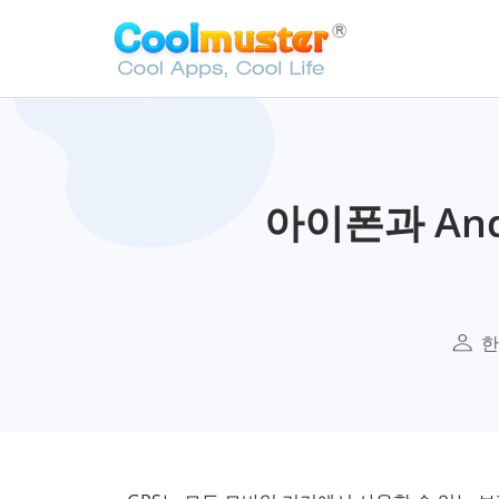
아이폰과 An
한