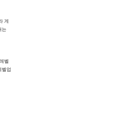
라 게
래는
 레벨
레벨업