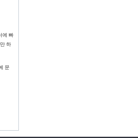
터에 빠
만 하
에 문