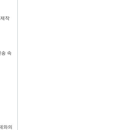
 제작
전송 속
체제와의