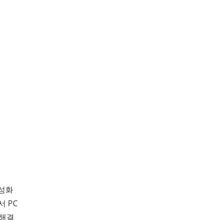
활성화
서 PC
 해결