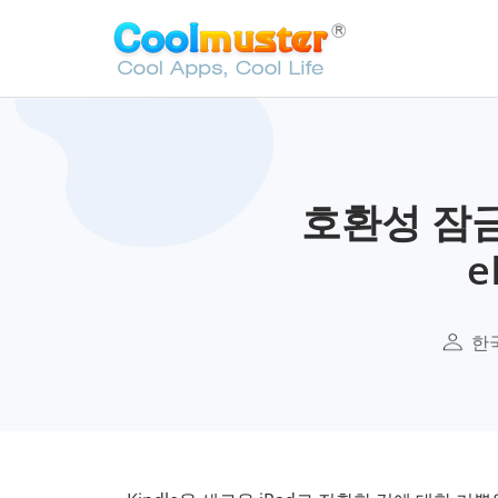
호환성 잠금 
한