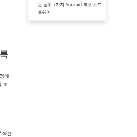
는 상위 7가지 Android 복구 소프
트웨어
기록
계정에
를 복
" 섹션