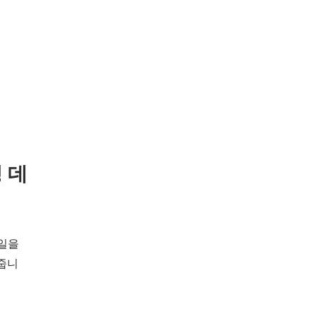
성 데
파일을
줍니