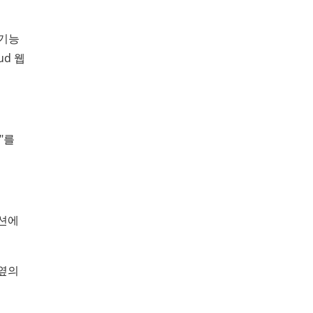
 기능
ud 웹
"를
섹션에
 옆의