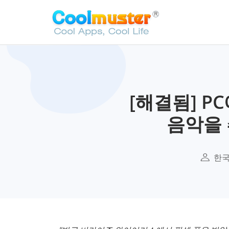
[해결됨] PC에
음악을
한국