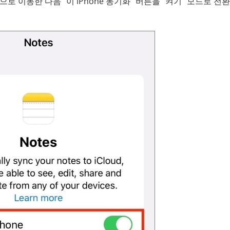
으로 이동한 다음 "이 iPhone 동기화" 버튼을 "켜기" 모드로 전