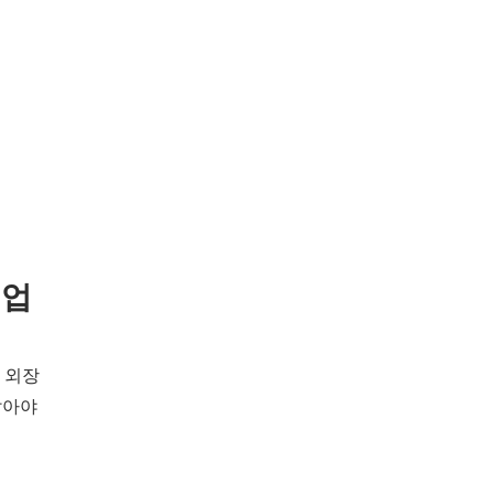
백업
은 외장
알아야